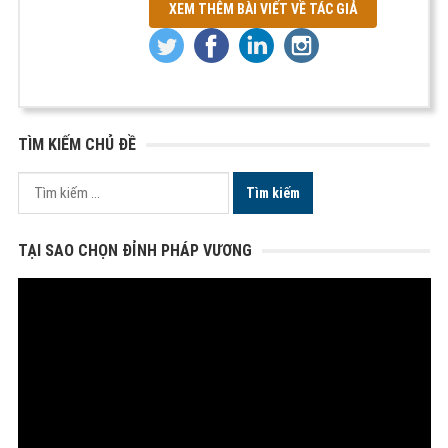
XEM THÊM BÀI VIẾT VỀ TÁC GIẢ
TÌM KIẾM CHỦ ĐỀ
Tìm
kiếm
cho:
TẠI SAO CHỌN ĐỈNH PHÁP VƯƠNG
Trình
chơi
Video