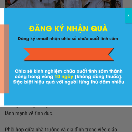
X
Tuổi dậy thì tuy bồng bột nhưng đó là tình yêu thời thanh xuân
rất đẹp
Luôn quan sát và bên cạnh trẻ khi thấy trẻ có những
bất thường trong cuộc sống qua cách cư xử để của
trẻ để có hướng xử trí kịp thời.
Tạo thời gian cho trẻ
học tập, rèn luyện thể thao và vui chơi giúp loại bỏ đi
những khoảng trống để trẻ tìm đến các hình ảnh thiếu
lành mạnh về tình dục.
Phối hợp giữa nhà trường và gia đình trong việc giáo