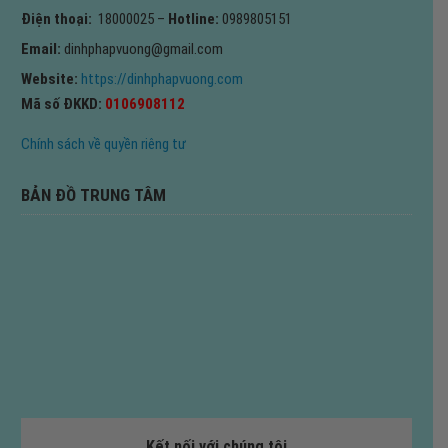
Điện thoại:
18000025 –
Hotline:
0989805151
Email:
dinhphapvuong@gmail.com
Website:
https://dinhphapvuong.com
Mã số ĐKKD:
0106908112
Chính sách về quyền riêng tư
BẢN ĐỒ TRUNG TÂM
Kết nối với chúng tôi