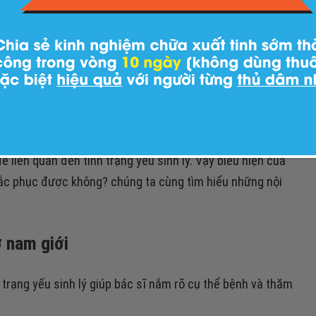
 động tình dục như mức độ ham muốn, khoái cảm về tình
kích thích về tình dục, khả năng đáp ứng về thời gian
 liên quan đến tình trạng yếu sinh lý. Vậy biểu hiện của
khắc phục được không? chúng ta cùng tìm hiểu những nội
ở nam giới
 trạng yếu sinh lý giúp bác sĩ nắm rõ cụ thể bệnh và thăm