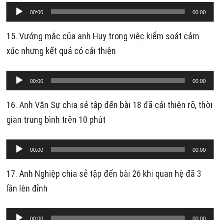
Trình
00:00
00:00
phát
âm
15. Vướng mắc của anh Huy trong việc kiểm soát cảm
thanh
xúc nhưng kết quả có cải thiện
Trình
00:00
00:00
phát
âm
16. Anh Văn Sự chia sẻ tập đến bài 18 đã cải thiện rõ, thời
thanh
gian trung bình trên 10 phút
Trình
00:00
00:00
phát
âm
17. Anh Nghiệp chia sẻ tập đến bài 26 khi quan hệ đã 3
thanh
lần lên đỉnh
Trình
00:00
00:00