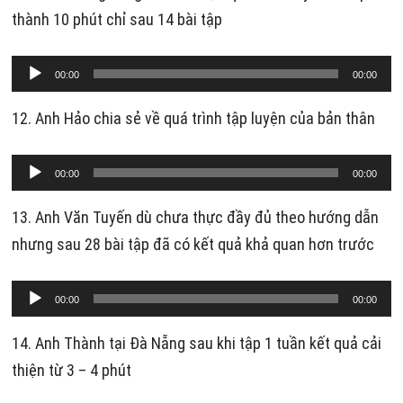
thanh
thành 10 phút chỉ sau 14 bài tập
Trình
00:00
00:00
phát
âm
12. Anh Hảo chia sẻ về quá trình tập luyện của bản thân
thanh
Trình
00:00
00:00
phát
âm
13. Anh Văn Tuyến dù chưa thực đầy đủ theo hướng dẫn
thanh
nhưng sau 28 bài tập đã có kết quả khả quan hơn trước
Trình
00:00
00:00
phát
âm
14. Anh Thành tại Đà Nẵng sau khi tập 1 tuần kết quả cải
thanh
thiện từ 3 – 4 phút