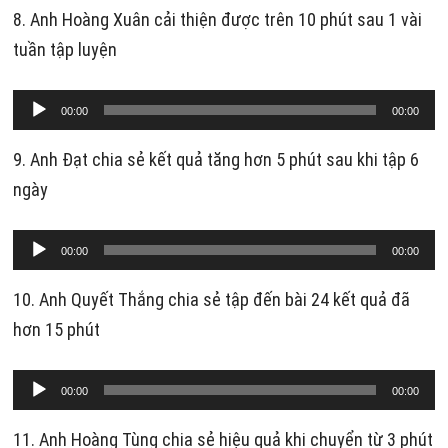
âm
8. Anh Hoàng Xuân cải thiện được trên 10 phút sau 1 vài
thanh
tuần tập luyện
Trình
00:00
00:00
phát
âm
9. Anh Đạt chia sẻ kết quả tăng hơn 5 phút sau khi tập 6
thanh
ngày
Trình
00:00
00:00
phát
âm
10. Anh Quyết Thắng chia sẻ tập đến bài 24 kết quả đã
thanh
hơn 15 phút
Trình
00:00
00:00
phát
âm
11. Anh Hoàng Tùng chia sẻ hiệu quả khi chuyển từ 3 phút