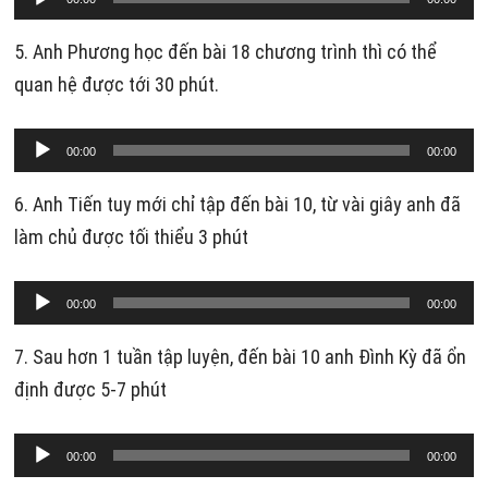
phát
âm
5. Anh Phương học đến bài 18 chương trình thì có thể
thanh
quan hệ được tới 30 phút.
Trình
00:00
00:00
phát
âm
6. Anh Tiến tuy mới chỉ tập đến bài 10, từ vài giây anh đã
thanh
làm chủ được tối thiểu 3 phút
Trình
00:00
00:00
phát
âm
7. Sau hơn 1 tuần tập luyện, đến bài 10 anh Đình Kỳ đã ổn
thanh
định được 5-7 phút
Trình
00:00
00:00
phát