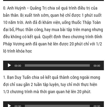
phát
âm
0. Anh Huỳnh – Quảng Trị chia sẻ quá trình điều trị của
thanh
bản thân. Bị xuất tinh sớm, quan hệ chỉ được 1 phút suốt
10 năm trời. Anh đã đi khám viện, uống thuốc Thập Toàn
đại bổ, Phục thần công, hay mua bài tập trên mạng nhưng
đều không có kết quả. Quyết định theo chương trình Đỉnh
Pháp Vương anh đã quan hệ lên được 20 phút chỉ với 1/2
lộ trình khóa học
Trình
00:00
00:00
phát
âm
1. Bạn Duy Tuấn chia sẻ kết quả thành công ngoài mong
thanh
đợi chỉ sau gần 2 tuần tập luyện, tuy chỉ mới thực hiện
1/3 chương trình mà thời gian quan hệ lên 20 phút.
Trình
00:00
00:00