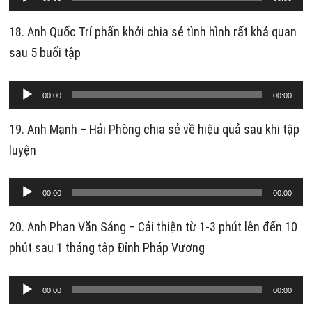
phát
âm
18. Anh Quốc Trí phấn khởi chia sẻ tình hình rất khả quan
thanh
sau 5 buổi tập
Trình
00:00
00:00
phát
âm
19. Anh Mạnh – Hải Phòng chia sẻ về hiệu quả sau khi tập
thanh
luyện
Trình
00:00
00:00
phát
âm
20. Anh Phan Văn Sáng – Cải thiện từ 1-3 phút lên đến 10
thanh
phút sau 1 tháng tập Đỉnh Pháp Vương
Trình
00:00
00:00
phát