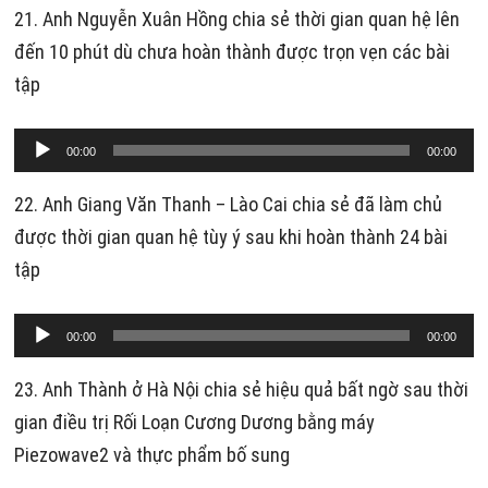
âm
21. Anh Nguyễn Xuân Hồng chia sẻ thời gian quan hệ lên
thanh
đến 10 phút dù chưa hoàn thành được trọn vẹn các bài
tập
Trình
00:00
00:00
phát
âm
22. Anh Giang Văn Thanh – Lào Cai chia sẻ đã làm chủ
thanh
được thời gian quan hệ tùy ý sau khi hoàn thành 24 bài
tập
Trình
00:00
00:00
phát
âm
23. Anh Thành ở Hà Nội chia sẻ hiệu quả bất ngờ sau thời
thanh
gian điều trị Rối Loạn Cương Dương bằng máy
Piezowave2 và thực phẩm bố sung