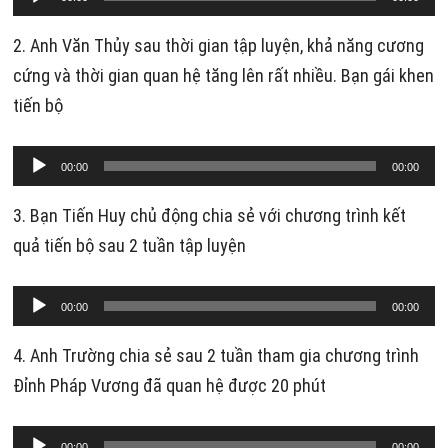
phát
âm
2. Anh Văn Thủy sau thời gian tập luyện, khả năng cương
thanh
cứng và thời gian quan hệ tăng lên rất nhiều. Bạn gái khen
tiến bộ
Trình
00:00
00:00
phát
âm
3. Bạn Tiến Huy chủ động chia sẻ với chương trình kết
thanh
quả tiến bộ sau 2 tuần tập luyện
Trình
00:00
00:00
phát
âm
4. Anh Trường chia sẻ sau 2 tuần tham gia chương trình
thanh
Đỉnh Pháp Vương đã quan hệ được 20 phút
Trình
00:00
00:00