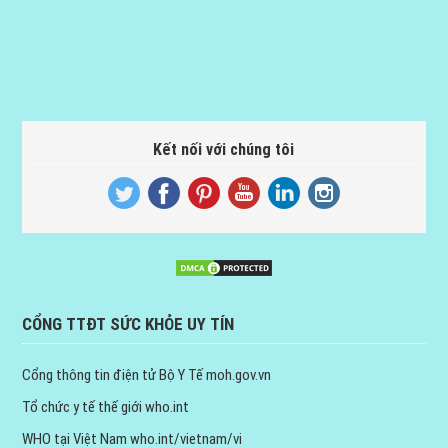
Kết nối với chúng tôi
CỔNG TTĐT SỨC KHỎE UY TÍN
Cổng thông tin điện tử Bộ Y Tế
moh.gov.vn
Tổ chức y tế thế giới
who.int
WHO tại Việt Nam
who.int/vietnam/vi