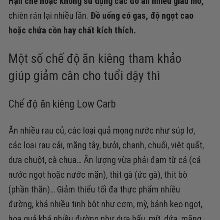
Hạn chế hoặc không sử dụng các đồ ăn nhiều giàu mỡ,
chiên rán lại nhiều lần.
Đồ uống có gas, độ ngọt cao
hoặc chứa cồn hay chất kích thích.
Một số chế độ ăn kiêng tham khảo
giúp giảm cân cho tuổi dậy thì
Chế độ ăn kiêng Low Carb
Ăn nhiều rau củ, các loại quả mọng nước như súp lơ,
các loại rau cải, măng tây, bưởi, chanh, chuối, việt quất,
dưa chuột, cà chua…
Ăn lượng vừa phải đạm từ cá (cá
nước ngọt hoặc nước mặn), thịt gà (ức gà), thịt bò
(phần thăn)…
Giảm thiểu tối đa thực phẩm nhiều
đường, khá nhiều tinh bột như cơm, mỳ, bánh kẹo ngọt,
hoa quả khá nhiều đường như dưa hấu, mít, dứa, mãng