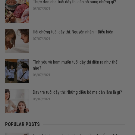
Thực đơn cho tuổi dậy thì cần bổ sung những gì?
08/07/2021
Hội chứng tuổi dậy thì: Nguyên nhân – Biểu hiện
07/07/2021
Tình yêu và ham muốn tuổi dậy thì diễn ra như thế
nào?
06/07/2021
Dạy trẻ tuổi dậy thì: Những điều bố mẹ cần làm là gì?
05/07/2021
POPULAR POSTS