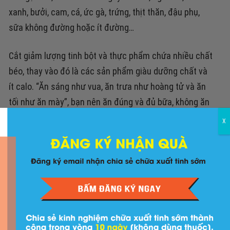
xanh, bưởi, cam, cá, ức gà, trứng, thịt thăn, đậu phụ,
sữa không đường hoặc ít đường…
Cắt giảm lượng tinh bột và thực phẩm chứa nhiều chất
béo, thay vào đó là các sản phẩm giàu dưỡng chất và
ít calo.
“Ăn sáng như vua, ăn trưa như hoàng tử và ăn
tối như ăn mày”, bạn nên ăn đúng và đủ bữa, không ăn
quá nhiều , nhất là trước khi đi ngủ.
Trong bữa ăn nên
X
ăn chậm, nhai kỹ giúp cảm giác no bụng đến nhanh
hơn và tốt cho đường tiêu hóa. Tránh việc vừa làm
việc riêng vừa ăn, điều này vô tình làm bạn mất kiểm
soát lượng đồ ăn đưa vào, đặc biệt là khi nói chuyện
vui vẻ.
Uống nhiều nước trong ngày cũng là một phương pháp