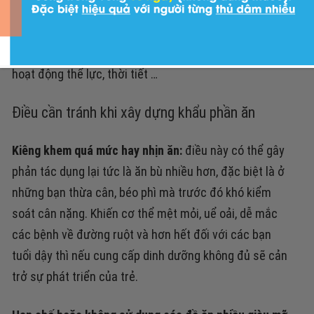
giảm cân hữu hiệu, nước uống ở đây có thể là nước
lọc, nước hoa quả, nước ép nhằm cung cấp đủ lượng
nước cho cơ thể, trung bình từ 1.5l – 2.5l theo nhu cầu
hoạt động thể lực, thời tiết …
Điều cần tránh khi xây dựng khẩu phần ăn
Kiêng khem quá mức hay nhịn ăn:
điều này có thể gây
phản tác dụng lại tức là ăn bù nhiều hơn, đặc biệt là ở
những bạn thừa cân, béo phì mà trước đó khó kiểm
soát cân nặng. Khiến cơ thể mệt mỏi, uể oải, dễ mắc
các bệnh về đường ruột và hơn hết đối với các bạn
tuổi dậy thì nếu cung cấp dinh dưỡng không đủ sẽ cản
trở sự phát triển của trẻ.