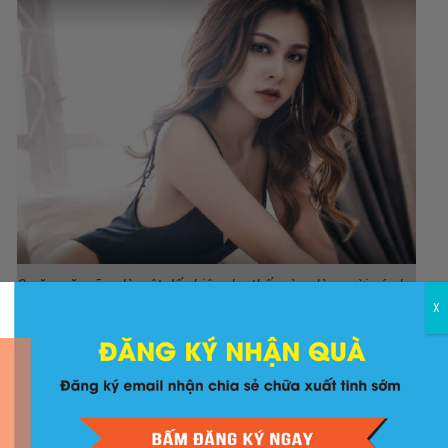
Gu ăn mặc cũng là một dấu hiệu cho thấy nàng là người có nhu
X
cầu sinh lý cao
Để có thể thu hút được người đối diện người phụ nữ
thường chọn những trang phục phô diễn được đường
cong trên cơ thể, vòng 1 đầy đặn, vòng 2 phăng phiu,