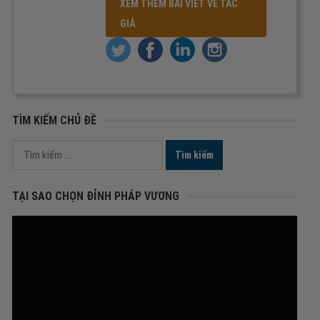
XEM THÊM BÀI VIẾT VỀ TÁC
GIẢ
TÌM KIẾM CHỦ ĐỀ
Tìm
kiếm
cho:
TẠI SAO CHỌN ĐỈNH PHÁP VƯƠNG
Trình
chơi
Video