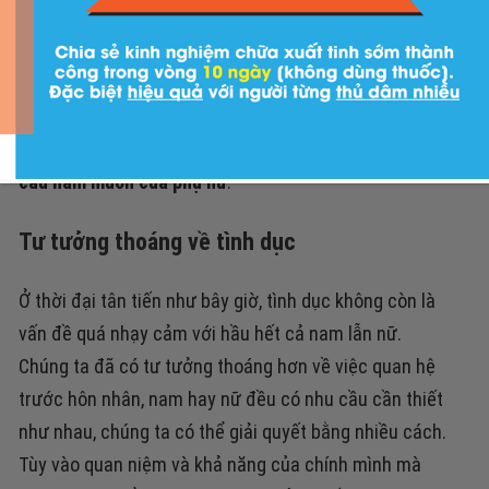
vòng 3 căng đầy. Với những cô gái có nhu cầu sinh lý
cao có gu ăn mặc khá là mát mẻ với mục đích là tự tin
khoe dáng và có thể quyến rũ được đối tượng mà mình
đang yêu thích. Nhưng đôi khi ăn mặc chỉ là do gu và
do yêu thích nhưng chưa chắn nó đã nói lên được
nhu
cầu ham muốn của phụ nữ
.
Tư tưởng thoáng về tình dục
Ở thời đại tân tiến như bây giờ, tình dục không còn là
vấn đề quá nhạy cảm với hầu hết cả nam lẫn nữ.
Chúng ta đã có tư tưởng thoáng hơn về việc quan hệ
trước hôn nhân, nam hay nữ đều có nhu cầu cần thiết
như nhau, chúng ta có thể giải quyết bằng nhiều cách.
Tùy vào quan niệm và khả năng của chính mình mà