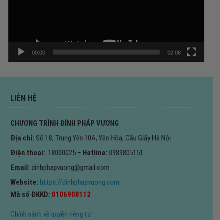
00:00
02:08
LIÊN HỆ
CHƯƠNG TRÌNH ĐỈNH PHÁP VƯƠNG
Địa chỉ:
Số 18, Trung Yên 10A, Yên Hòa, Cầu Giấy Hà Nội
Điện thoại:
18000025 –
Hotline:
0989805151
Email:
dinhphapvuong@gmail.com
Website:
https://dinhphapvuong.com
Mã số ĐKKD:
0106908112
Chính sách về quyền riêng tư