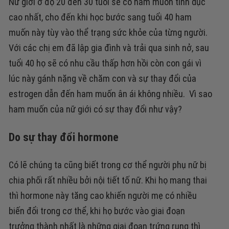
Nữ giới ở độ 20 đến 30 tuổi sẽ có ham muốn tinh dục
cao nhất, cho đến khi học bước sang tuổi 40 ham
muốn này tùy vào thể trạng sức khỏe của từng người.
Với các chị em đã lập gia đình và trải qua sinh nở, sau
tuổi 40 họ sẽ có nhu cầu thấp hơn hồi còn con gái vì
lúc này gánh nặng về chăm con và sự thay đổi của
estrogen dẫn đến ham muốn ân ái không nhiều. Vì sao
ham muốn của nữ giới có sự thay đổi như vậy?
Do sự thay đổi hormone
Có lẽ chúng ta cũng biết trong cơ thể người phụ nữ bị
chia phối rất nhiều bởi nội tiết tố nữ. Khi họ mang thai
thì hormone này tăng cao khiến người mẹ có nhiều
biến đổi trong cơ thể, khi họ bước vào giai đoạn
trưởng thành nhất là những giai đoạn trứng rụng thì