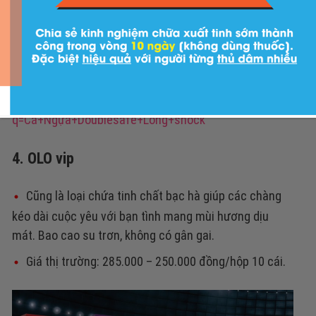
Cá Ngựa Doublesafe Long Shock
Bạn có thể tìm hiểu và đặt mua tại
đây:
https://tiki.vn/search?
q=Cá+Ngựa+Doublesafe+Long+shock
4. OLO vip
Cũng là loại chứa tinh chất bạc hà giúp các chàng
kéo dài cuộc yêu với bạn tình mang mùi hương dịu
mát. Bao cao su trơn, không có gân gai.
Giá thị trường: 285.000 – 250.000 đồng/hộp 10 cái.