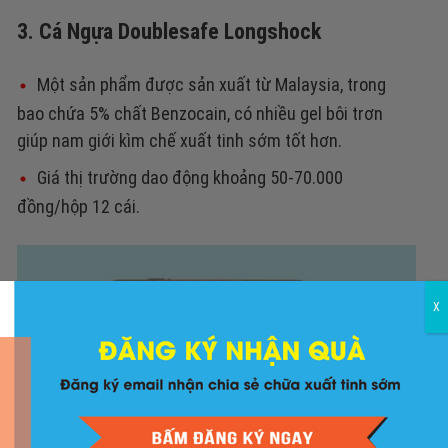
3. Cá Ngựa Doublesafe Longshock
Một sản phẩm được sản xuất từ Malaysia, trong
bao chứa 5% chất Benzocain, có nhiều gel bôi trơn
giúp nam giới kìm chế xuất tinh sớm tốt hơn.
Giá thị trường dao động khoảng 50-70.000
đồng/hộp 12 cái.
X