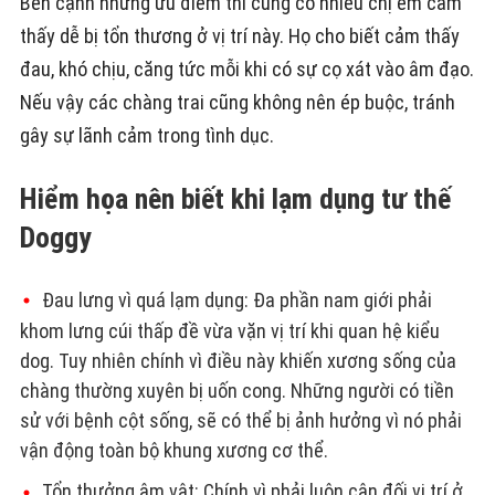
Bên cạnh những ưu điểm thì cũng có nhiều chị em cảm
thấy dễ bị tổn thương ở vị trí này. Họ cho biết cảm thấy
đau, khó chịu, căng tức mỗi khi có sự cọ xát vào âm đạo.
Nếu vậy các chàng trai cũng không nên ép buộc, tránh
gây sự lãnh cảm trong tình dục.
Hiểm họa nên biết khi lạm dụng tư thế
Doggy
Đau lưng vì quá lạm dụng: Đa phần nam giới phải
khom lưng cúi thấp đề vừa vặn vị trí khi quan hệ kiểu
dog. Tuy nhiên chính vì điều này khiến xương sống của
chàng thường xuyên bị uốn cong. Những người có tiền
sử với bệnh cột sống, sẽ có thể bị ảnh hưởng vì nó phải
vận động toàn bộ khung xương cơ thể.
Tổn thưởng âm vật: Chính vì phải luôn cân đối vị trí ở