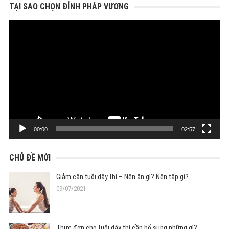
cho:
TẠI SAO CHỌN ĐỈNH PHÁP VƯƠNG
Trình
chơi
Video
00:00
02:57
CHỦ ĐỀ MỚI
Giảm cân tuổi dậy thì – Nên ăn gì? Nên tập gì?
09/07/2021
Thực đơn cho tuổi dậy thì cần bổ sung những gì?