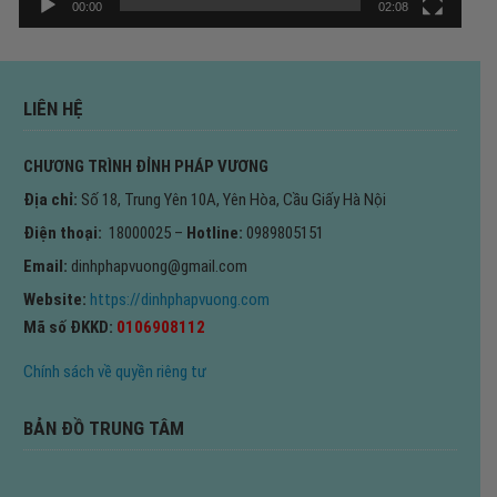
00:00
02:08
LIÊN HỆ
CHƯƠNG TRÌNH ĐỈNH PHÁP VƯƠNG
Địa chỉ:
Số 18, Trung Yên 10A, Yên Hòa, Cầu Giấy Hà Nội
Điện thoại:
18000025 –
Hotline:
0989805151
Email:
dinhphapvuong@gmail.com
Website:
https://dinhphapvuong.com
Mã số ĐKKD:
0106908112
Chính sách về quyền riêng tư
BẢN ĐỒ TRUNG TÂM