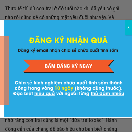
Thực tế thì dù con trai ở độ tuổi nào khi đã yêu cô gái
nào rồi cũng sẽ có những mặt yếu đuối như vậy. Và
chàng chỉ yếu đuối trước mặt cô gái của mình, để
X
được nàng quan tâm, an ủi, chăm sóc và dỗ dành. Tình
yêu có sức mạnh lớn đến mức biến một chàng trai cao
to trở thành một đứa trẻ hay nhõng nhẽo, nũng niu.;
biến một cô gái mỏng manh, nhẹ nhàng trở thành một
người phụ nữ mạnh mẽ.
Chàng hay cắn bạn
Nhắc đến cắn chúng ta nghĩ đến trò chơi của những
đứa trẻ dành nhau một món đồ chơi nhưng bạn nên
nhớ rằng con trai cũng là một “đứa trẻ to xác”. Hành
động cắn của chàng để báo hiệu cho bạn biết chàng