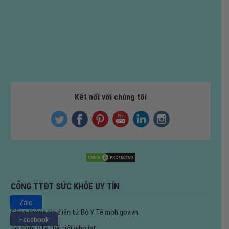
Kết nối với chúng tôi
CỔNG TTĐT SỨC KHỎE UY TÍN
Zalo
Cổng thông tin điện tử Bộ Y Tế
moh.gov.vn
Facebook
Tổ chức y tế thế giới
who.int