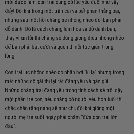
mới được làm, con trai cũng có lúc yếu đuối như vậy
đấy! Đôi khi trong một trận cãi vã bất phân thắng bại,
nhưng sau một hồi chàng sẽ nhõng nhẽo đòi bạn phải
dỗ dành. Đó là cách chàng làm hòa và dỗ dành bạn,
thay vì xin lỗi thì chàng sẽ dùng giọng điệu nhõng nhẽo
để bạn phải bật cười và quên đi nỗi tức giận trong
lòng.
Con trai lúc nhõng nhẽo có phần hơi “kì lạ” nhưng trong
mắt những cô gái thì lại rất đáng yêu và gần gũi.
Những chàng trai đang yêu trong tính cách sẽ trổi dậy
một phần trẻ con, nếu chàng có người yêu hơn tuổi thì
chắc chắn rằng nàng sẽ như chị, đôi khi giống một
người mẹ trẻ suốt ngày phải chăm “đứa con trai lớn
đầu”.