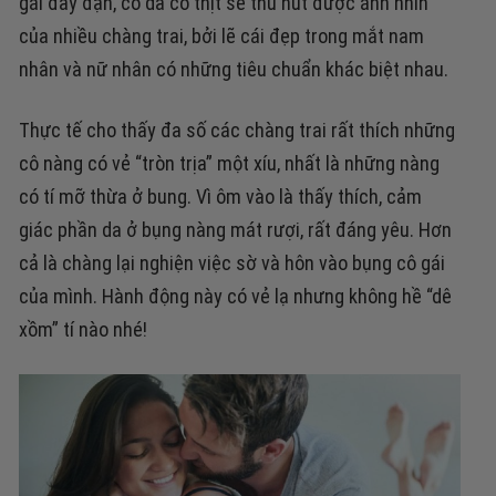
gái đầy đặn, có da có thịt sẽ thu hút được ánh nhìn
của nhiều chàng trai, bởi lẽ cái đẹp trong mắt nam
nhân và nữ nhân có những tiêu chuẩn khác biệt nhau.
Thực tế cho thấy đa số các chàng trai rất thích những
cô nàng có vẻ “tròn trịa” một xíu, nhất là những nàng
có tí mỡ thừa ở bung. Vì ôm vào là thấy thích, cảm
giác phần da ở bụng nàng mát rượi, rất đáng yêu. Hơn
cả là chàng lại nghiện việc sờ và hôn vào bụng cô gái
của mình. Hành động này có vẻ lạ nhưng không hề “dê
xồm” tí nào nhé!