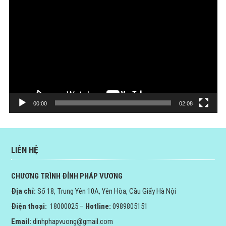
Trình
chơi
Video
00:00
02:08
LIÊN HỆ
CHƯƠNG TRÌNH ĐỈNH PHÁP VƯƠNG
Địa chỉ:
Số 18, Trung Yên 10A, Yên Hòa, Cầu Giấy Hà Nội
Điện thoại:
18000025 –
Hotline:
0989805151
Email:
dinhphapvuong@gmail.com