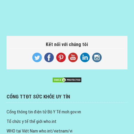
Kết nối với chúng tôi
CỔNG TTĐT SỨC KHỎE UY TÍN
Cổng thông tin điện tử Bộ Y Tế
moh.gov.vn
Tổ chức y tế thế giới
who.int
WHO tại Việt Nam
who.int/vietnam/vi