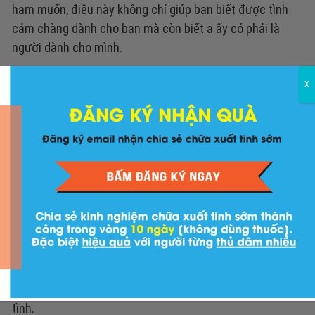
ham muốn, điều này không chỉ giúp bạn biết được tình
cảm chàng dành cho bạn mà còn biết a ấy có phải là
người dành cho mình.
Các bạn gái cũng nên hạn chế mặc trang phục gợi
X
cảm hay biểu lộ nhiều hành động gợi tình.
Khi trao đổi, nói chuyện thì nên tránh nhắc đến đề
tài tình dục.
Không nên vội vàng mà trước khi lên giường với
nhau hãy thống nhất quan điểm với nhau và đảm bảo
hai người đã hiểu cảm xúc của nhau, thay vì ý nghĩ
khám phá cơ thể người kia.
Nam giới muốn kìm hãm lại dục vọng của mình thì
nên giữ tâm lý ổn định, hạn chế xem phim khiêu dâm
hay tình cảm có cảnh nóng một mình hoặc cùng bạn
tình.