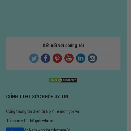
Kết nối với chúng tôi
CỔNG TTĐT SỨC KHỎE UY TÍN
Cổng thông tin điện tử Bộ Y Tế
moh.gov.vn
Tổ chức y tế thế giới
who.int
WHO tại Việt Nam
who.int/vietnam/vi