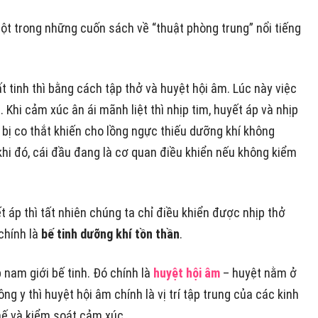
ột trong những cuốn sách về “thuật phòng trung” nổi tiếng
t tinh thì bằng cách tập thở và huyệt hội âm. Lúc này việc
h. Khi cảm xúc ân ái mãnh liệt thì nhịp tim, huyết áp và nhịp
 bị co thắt khiến cho lồng ngực thiếu dưỡng khí không
hi đó, cái đầu đang là cơ quan điều khiển nếu không kiểm
t áp thì tất nhiên chúng ta chỉ điều khiển được nhịp thở
chính là
bế tinh dưỡng khí tồn thần
.
 nam giới bế tinh. Đó chính là
huyệt hội âm
– huyệt nằm ở
ng y thì huyệt hội âm chính là vị trí tập trung của các kinh
hế và kiểm soát cảm xúc.