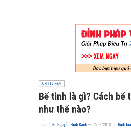
SINH LÝ NAM
Bế tinh là gì? Cách bế 
như thế nào?
Tác giả:
Bs Nguyễn Đình Bách
—
12/08/2018
Bình lu