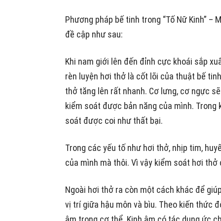
Phương pháp bế tinh trong “Tố Nữ Kinh” – M
đề cập như sau:
Khi nam giới lên đến đỉnh cực khoái sắp xuấ
rèn luyện hơi thở là cốt lõi của thuật bế tin
thở tăng lên rất nhanh. Cơ lưng, cơ ngực sẽ
kiểm soát được bản năng của mình. Trong k
soát được coi như thất bại.
Trong các yếu tố như hơi thở, nhịp tim, huyế
của mình mà thôi. Vì vậy kiểm soát hơi thở 
Ngoài hơi thở ra còn một cách khác để giúp
vị trí giữa hậu môn và bìu. Theo kiến thức đô
âm trong cơ thể. Kinh âm có tác dụng ức c