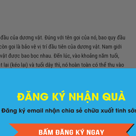
 đầu của dương vật. Đúng với tên gọi của nó, bao quy đầu
òn gọi là bảo vệ vị trí đầu tiên của dương vật. Nam giới
 vật được bao bọc nhau. Đến lúc, vào khoảng năm tuổi,
lại (kéo lại) và tuổi dậy thì, nó hoàn toàn có thể thu vào