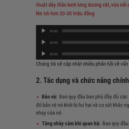
thuật dây thần kinh lưng dương vật, vừa nối
lên tới hơn 20-30 triệu đồng
Trình
00:00
phát
Trình
00:00
âm
phát
Trình
thanh
00:00
âm
phát
thanh
Chúng tôi sẽ cập nhật nhiều phản hồi về vấn 
âm
thanh
2. Tác dụng và chức năng chính
Bảo vệ:
Bao quy đầu bao phủ đầy đủ các q
đó bảo vệ nó khỏi bị hư hại và cọ xát khắc ng
nhạy của nó
Tăng nhảy cảm khi quan hệ:
Bao quy đầu t