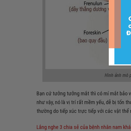
Hình ảnh mô 
Bạn cứ tưởng tưởng mắt thì có mí mắt bảo v
như vậy, nó là vị trí rất mềm yếu, dễ bị tổn 
thường do tiếp xúc trực tiếp với các vật thể
Lắng nghe 3 chia sẻ của bệnh nhân nam khá 