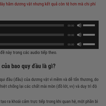
 dây hãm dương vật nhưng kết quả còn tệ hơn mà chi phí
Sử
00:00
dụng
Sử
00:00
các
dụng
Sử
phím
00:00
các
dụng
mũi
đề này trong các audio tiếp theo.
phím
các
tên
mũi
phím
Lên/Xuống
 của bao quy đầu là gì?
tên
mũi
để
Lên/Xuống
tên
tăng
để
ui đầu (đầu) của dương vật vì mềm và dễ tổn thương, do
Lên/Xuống
hoặc
tăng
hiệt chống lại các chất mài mòn (đồ lót, vv) và duy trì độ
để
giảm
hoặc
tăng
âm
giảm
hoặc
lượng.
ạo ra khoái cảm trực tiếp trong khi quan hệ, một phần bì
âm