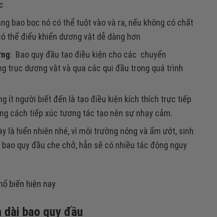
giảm
c
lượng.
âm
ng bao bọc nó có thể tuột vào và ra, nếu không có chất
lượng.
có thể điểu khiển dương vật dễ dàng hơn
ứng
: Bao quy đầu tạo điều kiện cho các chuyển
g trục dương vật và qua các qui đầu trong quá trình
 ít người biết đến là tạo điều kiện kích thích trực tiếp
ằng cách tiếp xúc tương tác tạo nên sự nhạy cảm.
ày là hiển nhiên nhé, vì môi trường nóng và ẩm ướt, sinh
có bao quy đầu che chở, hẳn sẽ có nhiều tác động nguy
ổ biến hiện nay
à dài bao quy đầu