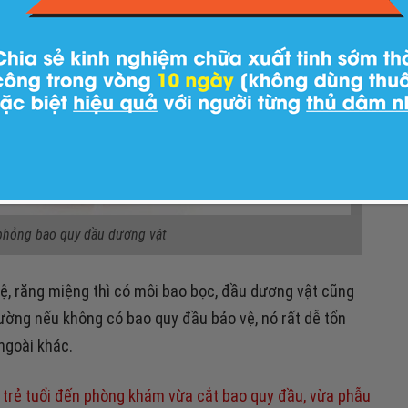
phỏng bao quy đầu dương vật
ệ, răng miệng thì có môi bao bọc, đầu dương vật cũng
thường nếu không có bao quy đầu bảo vệ, nó rất dễ tổn
 ngoài khác.
trẻ tuổi đến phòng khám vừa cắt bao quy đầu, vừa phẫu