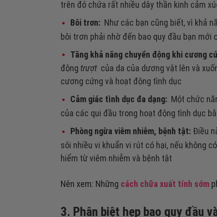
trên đó chứa rất nhiều dây thần kinh cảm xú
Bôi trơn:
Như các bạn cũng biết, vì khả nă
bôi trơn phải nhờ đến bao quy đầu bạn mới 
Tăng khả năng chuyển động khi cương c
động
trượt
của da của dương vật lên và xuốn
cương cứng và hoạt động tình dục
Cảm giác tình dục đa dạng:
Một chức năng
của các qui đầu trong hoạt động tình dục b
Phòng ngừa viêm nhiễm, bệnh tật:
Điều n
sôi nhiều vi khuẩn vi rút có hại, nếu không 
hiểm từ viêm nhiễm và bệnh tật
Nên xem: Những
cách chữa xuất tính sớm
ph
3. Phân biệt hẹp bao quy đầu v