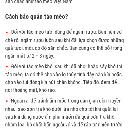
săn chắc như táo mèo Việt Nam.
Cách bảo quản táo mèo?
Đối với táo mèo tươi dùng để ngâm rượu: Bạn nên sơ
chế rồi ngâm rượu luôn sau khi đã lựa chọn được những
quả tươi, mới, có độ săn chắc. Bạn cũng có thể bỏ trong
ngăn mát từ 2 – 3 ngày.
Đôi với táo mèo khô: sau khi đã phơi hoặc sấy khô thì
táo mèo, ta có thể cho vào lọ thủy tinh đậy nắp kín hoặc
cho vào túi đóng kín hút chân không. Tiếp đó, đem để
nơi thoáng mát, khô ráo.
Ngoài ra, để tránh ẩm mốc trong dân gian còn truyền
nhau sao sơn tra khô dưới lửa nhỏ cho tới khi quắt lại
sau khi dùng nước ấm pha muối rửa quả sơn tra khô
nhằm loại bỏ chất bẩn ngoài vỏ và để ráo tự nhiên trước