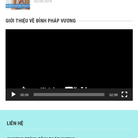
05/04/2018
GIỚI THIỆU VỀ ĐỈNH PHÁP VƯƠNG
Trình
chơi
Video
00:00
02:08
LIÊN HỆ