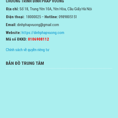
CHƯƠNG TRÌNH ĐỈNH PHÁP VƯƠNG
Địa chỉ:
Số 18, Trung Yên 10A, Yên Hòa, Cầu Giấy Hà Nội
Điện thoại:
18000025 –
Hotline:
0989805151
Email:
dinhphapvuong@gmail.com
Website:
https://dinhphapvuong.com
Mã số ĐKKD:
0106908112
Chính sách về quyền riêng tư
BẢN ĐỒ TRUNG TÂM