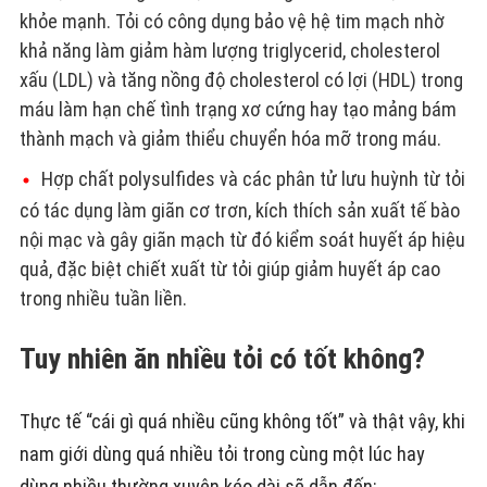
khỏe mạnh. Tỏi có công dụng bảo vệ hệ tim mạch nhờ
khả năng làm giảm hàm lượng triglycerid, cholesterol
xấu (LDL) và tăng nồng độ cholesterol có lợi (HDL) trong
máu làm hạn chế tình trạng xơ cứng hay tạo mảng bám
thành mạch và giảm thiểu chuyển hóa mỡ trong máu.
Hợp chất polysulfides và các phân tử lưu huỳnh từ tỏi
có tác dụng làm giãn cơ trơn, kích thích sản xuất tế bào
nội mạc và gây giãn mạch từ đó kiểm soát huyết áp hiệu
quả, đặc biệt chiết xuất từ tỏi giúp giảm huyết áp cao
trong nhiều tuần liền.
Tuy nhiên ăn nhiều tỏi có tốt không?
Thực tế “cái gì quá nhiều cũng không tốt” và thật vậy, khi
nam giới dùng quá nhiều tỏi trong cùng một lúc hay
dùng nhiều thường xuyên kéo dài sẽ dẫn đến: