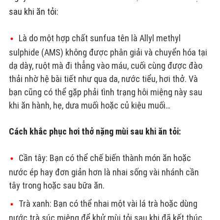
sau khi ăn tỏi:
Là do một hợp chất sunfua tên là Allyl methyl
sulphide (AMS) không được phân giải và chuyển hóa tại
dạ dày, ruột mà đi thẳng vào máu, cuối cùng được đào
thải nhờ hệ bài tiết như qua da, nước tiểu, hơi thở. Và
bạn cũng có thể gặp phải tình trạng hôi miệng này sau
khi ăn hành, hẹ, dưa muối hoặc củ kiệu muối…
Cách khắc phục hơi thở nặng mùi sau khi ăn tỏi:
Cần tây: Bạn có thể chế biến thành món ăn hoặc
nước ép hay đơn giản hơn là nhai sống vài nhánh cần
tây trong hoặc sau bữa ăn.
Trà xanh: Bạn có thể nhai một vài lá trà hoặc dùng
nước trà súc miệng để khử mùi tỏi sau khi đã kết thúc