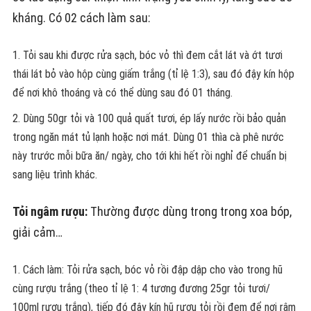
kháng. Có 02 cách làm sau:
Tỏi sau khi được rửa sạch, bóc vỏ thì đem cắt lát và ớt tươi
thái lát bỏ vào hộp cùng giấm trắng (tỉ lệ 1:3), sau đó đậy kín hộp
để nơi khô thoáng và có thể dùng sau đó 01 tháng.
Dùng 50gr tỏi và 100 quả quất tươi, ép lấy nước rồi bảo quản
trong ngăn mát tủ lạnh hoặc nơi mát. Dùng 01 thìa cà phê nước
này trước mỗi bữa ăn/ ngày, cho tới khi hết rồi nghỉ để chuẩn bị
sang liệu trình khác.
Tỏi ngâm rượu:
Thường được dùng trong trong xoa bóp,
giải cảm…
Cách làm: Tỏi rửa sạch, bóc vỏ rồi đập dập cho vào trong hũ
cùng rượu trắng (theo tỉ lệ 1: 4 tương đương 25gr tỏi tươi/
100ml rượu trắng), tiếp đó đậy kín hũ rượu tỏi rồi đem để nơi râm