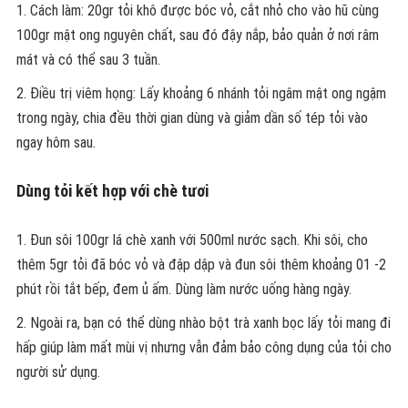
Cách làm: 20gr tỏi khô được bóc vỏ, cắt nhỏ cho vào hũ cùng
100gr mật ong nguyên chất, sau đó đậy nắp, bảo quản ở nơi râm
mát và có thể sau 3 tuần.
Điều trị viêm họng: Lấy khoảng 6 nhánh tỏi ngâm mật ong ngậm
trong ngày, chia đều thời gian dùng và giảm dần số tép tỏi vào
ngay hôm sau.
Dùng tỏi kết hợp với chè tươi
Đun sôi 100gr lá chè xanh với 500ml nước sạch. Khi sôi, cho
thêm 5gr tỏi đã bóc vỏ và đập dập và đun sôi thêm khoảng 01 -2
phút rồi tắt bếp, đem ủ ấm. Dùng làm nước uống hàng ngày.
Ngoài ra, bạn có thể dùng nhào bột trà xanh bọc lấy tỏi mang đi
hấp giúp làm mất mùi vị nhưng vẫn đảm bảo công dụng của tỏi cho
người sử dụng.