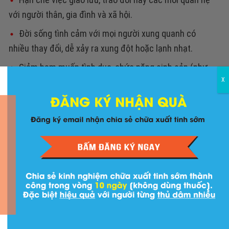
với người thân, gia đình và xã hội.
Đời sống tình cảm với mọi người xung quanh có
nhiều thay đổi, dễ xảy ra xung đột hoặc lạnh nhạt.
Giảm ham muốn tình dục, chức năng sinh sản (như
X
suy giảm số lượng, chất lượng tinh trùng gây hiếm
muộn, vô sinh).
Nam giới nên biết:
Những bệnh nam khoa thường
gặp ở Nam Giới và cách phòng tránh
Vậy ta cần làm những gì để ngăn chặn cũng như cải
thiện được tình trạng mệt mỏi ở nam giới trước khi
những hệ lụy này xảy ra.