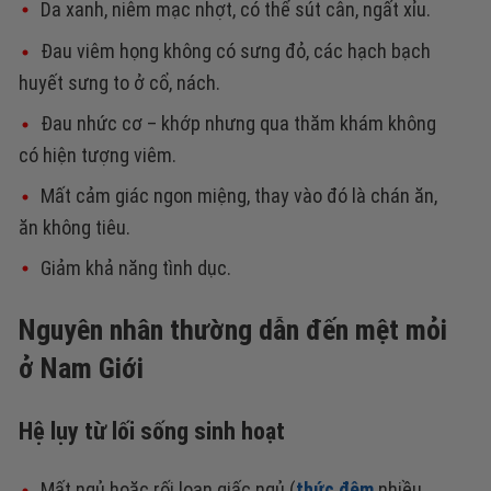
Da xanh, niêm mạc nhợt, có thể sút cân, ngất xỉu.
Đau viêm họng không có sưng đỏ, các hạch bạch
huyết sưng to ở cổ, nách.
Đau nhức cơ – khớp nhưng qua thăm khám không
có hiện tượng viêm.
Mất cảm giác ngon miệng, thay vào đó là chán ăn,
ăn không tiêu.
Giảm khả năng tình dục.
Nguyên nhân thường dẫn đến mệt mỏi
ở Nam Giới
Hệ lụy từ lối sống sinh hoạt
Mất ngủ hoặc rối loạn giấc ngủ (
thức đêm
nhiều