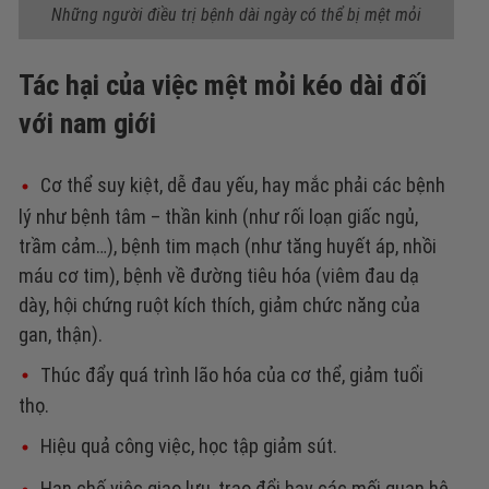
Những người điều trị bệnh dài ngày có thể bị mệt mỏi
Tác hại của việc mệt mỏi kéo dài đối
với nam giới
Cơ thể suy kiệt, dễ đau yếu, hay mắc phải các bệnh
lý như bệnh tâm – thần kinh (như rối loạn giấc ngủ,
trầm cảm…), bệnh tim mạch (như tăng huyết áp, nhồi
máu cơ tim), bệnh về đường tiêu hóa (viêm đau dạ
dày, hội chứng ruột kích thích, giảm chức năng của
gan, thận).
Thúc đẩy quá trình lão hóa của cơ thể, giảm tuổi
thọ.
Hiệu quả công việc, học tập giảm sút.
Hạn chế việc giao lưu, trao đổi hay các mối quan hệ