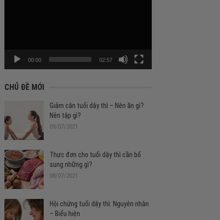
chơi
Video
00:00
02:57
CHỦ ĐỀ MỚI
Giảm cân tuổi dậy thì – Nên ăn gì?
Nên tập gì?
09/07/2021
Thực đơn cho tuổi dậy thì cần bổ
sung những gì?
08/07/2021
Hội chứng tuổi dậy thì: Nguyên nhân
– Biểu hiện