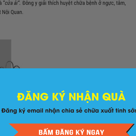
à “
cửa ải”.
Đông y giải thích huyệt chữa bệnh ở ngực, tâm,
t Nội Quan.