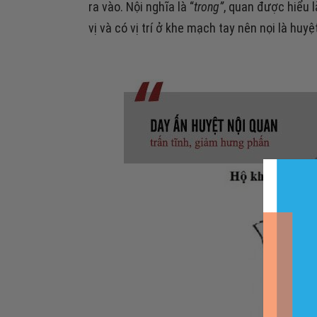
ra vào. Nội nghĩa là “
trong”
, quan được hiểu l
vị và có vị trí ở khe mạch tay nên nọi là huyệ