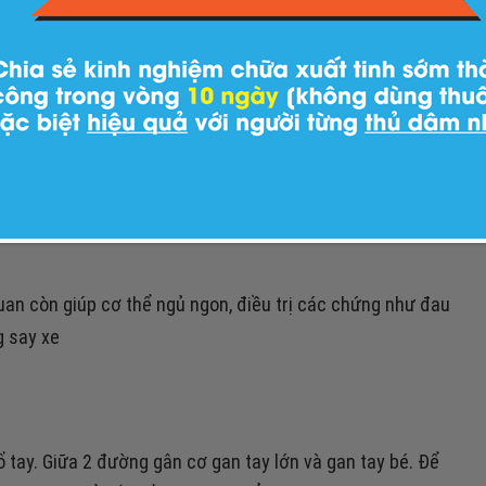
 nội quan trên cổ tay
của kinh tâm bào, huyệt giao hội với Âm Duy Mạch và là
uan còn giúp cơ thể ngủ ngon, điều trị các chứng như đau
g say xe
 tay. Giữa 2 đường gân cơ gan tay lớn và gan tay bé. Để