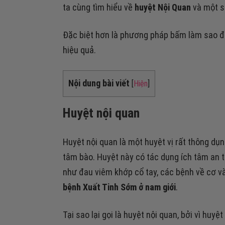
ta cùng tìm hiểu về
huyệt Nội Quan
và một số
Đặc biệt hơn là phương pháp bấm làm sao đ
hiệu quả.
Nội dung bài viết
[
Hiện
]
Huyệt nội quan
Huyệt nội quan là một huyệt vị rất thông d
tâm bào. Huyệt này có tác dụng ích tâm an t
như đau viêm khớp cổ tay, các bệnh về cơ và
bệnh Xuất Tinh Sớm ở nam giới
.
Tại sao lại gọi là huyệt nội quan, bởi vì huyệt