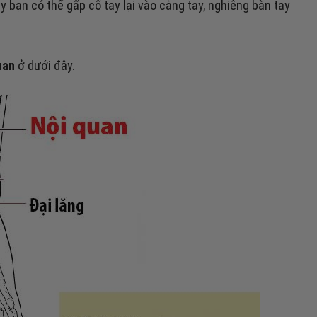
 bạn có thể gấp cổ tay lại vào cẳng tay, nghiêng bàn tay
uan
ở dưới đây.