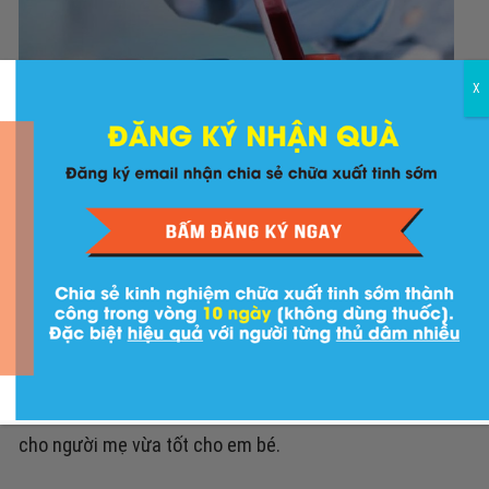
X
Xét nghiệm máu là phương pháp có kết quả chính xác nhất
Thông qua quá trình thử máu các bác sĩ có thể kiểm
tra cho mẹ bầu việc mang thai ngoài tử cung, đa thai
hay các trường hợp đặc biệt đối với me bé. Các cặp vợ
chồng cũng nên áp dụng cách kiểm tra này vừa tốt
cho người mẹ vừa tốt cho em bé.