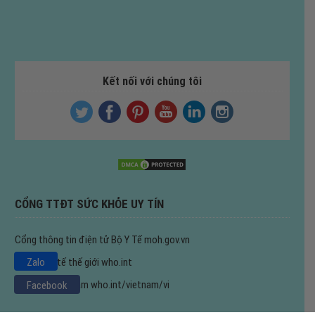
Kết nối với chúng tôi
CỔNG TTĐT SỨC KHỎE UY TÍN
Cổng thông tin điện tử Bộ Y Tế
moh.gov.vn
Tổ chức y tế thế giới
who.int
Zalo
WHO tại Việt Nam
who.int/vietnam/vi
Facebook