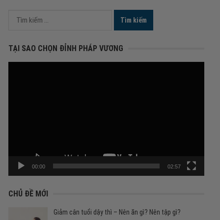
Tìm
kiếm
cho:
TẠI SAO CHỌN ĐỈNH PHÁP VƯƠNG
Trình
chơi
Video
00:00
02:57
CHỦ ĐỀ MỚI
Giảm cân tuổi dậy thì – Nên ăn gì? Nên tập gì?