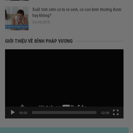
Xuất tinh sớm có bị vô sinh, có con bình thường được
hay không?
05/04/2018
GIỚI THIỆU VỀ ĐỈNH PHÁP VƯƠNG
Trình
chơi
Video
00:00
02:08