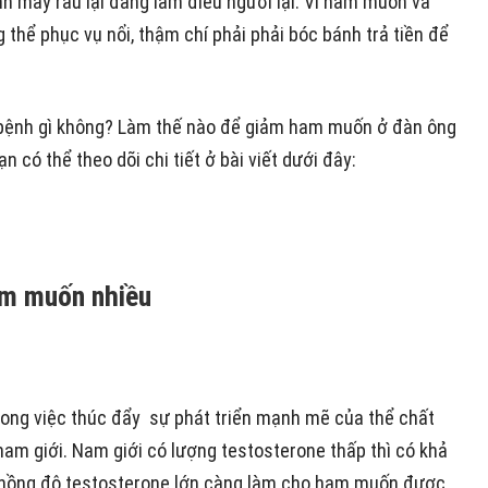
nh mày râu lại đang làm điều người lại. Vì ham muốn và
 thể phục vụ nổi, thậm chí phải phải bóc bánh trả tiền để
 bệnh gì không? Làm thế nào để giảm ham muốn ở đàn ông
 có thể theo dõi chi tiết ở bài viết dưới đây:
am muốn nhiều
trong việc thúc đẩy sự phát triển mạnh mẽ của thể chất
am giới. Nam giới có lượng testosterone thấp thì có khả
 nồng độ testosterone lớn càng làm cho ham muốn được