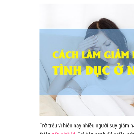
Trớ trêu vì hiện nay nhiều người suy giảm 