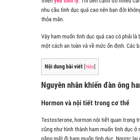
thiện
yếu sinh lý
. Thì bên cạnh đó nhiều cá
nhu cầu tình dục quá cao nên bạn đời không
thỏa mãn.
Vậy ham muốn tình dục quá cao có phải là
một cách an toàn và về mức ổn định. Các bạn
Nội dung bài viết
[
Hiện
]
Nguyên nhân khiến đàn ông h
Hormon và nội tiết trong cơ thể
Testosterone, hormon nội tiết quan trọng 
cũng như hình thành ham muốn tình dục ở n
năng mất đi ham muốn tình dục. Ngược lại