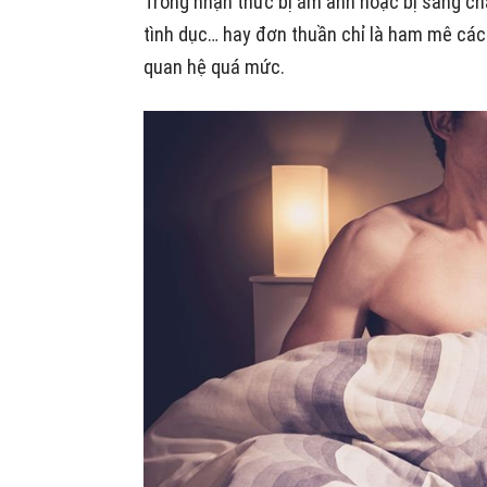
Trong nhận thức bị ám ảnh hoặc bị sang chấ
tình dục… hay đơn thuần chỉ là ham mê các 
quan hệ quá mức.