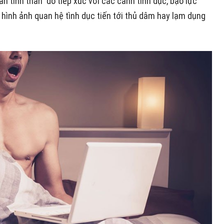
n tinh thần do tiếp xúc với các cảnh tình dục, bạo lực
hình ảnh quan hệ tình dục tiến tới thủ dâm hay lạm dụng