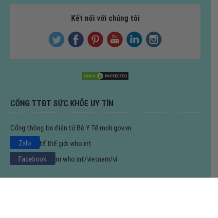
Kết nối với chúng tôi
CỔNG TTĐT SỨC KHỎE UY TÍN
Cổng thông tin điện tử Bộ Y Tế
moh.gov.vn
Zalo
Tổ chức y tế thế giới
who.int
Facebook
WHO tại Việt Nam
who.int/vietnam/vi
Copyright © 2020 | All rights reserved | Đỉnh Pháp Vương
Các bài viết trên Website Đỉnh Pháp Vương đều mang tính chất tham khảo,