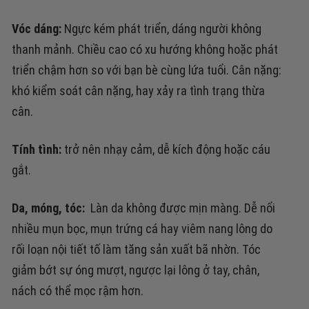
Vóc dáng:
Ngực kém phát triển, dáng người không
thanh mảnh. Chiều cao có xu hướng không hoặc phát
triển chậm hơn so với bạn bè cùng lứa tuổi. Cân nặng:
khó kiểm soát cân nặng, hay xảy ra tình trạng thừa
cân.
Tính tình:
trở nên nhạy cảm, dễ kích động hoặc cáu
gắt.
Da, móng, tóc:
Làn da không được mịn màng.
Dễ nổi
nhiều mụn
bọc, mụn trứng cá hay
viêm nang lông
do
rối loạn nội tiết tố làm tăng sản xuất bã nhờn.
Tóc
giảm bớt sự óng mượt, ngược lại
lông ở tay, chân,
nách có thể mọc rậm hơn.