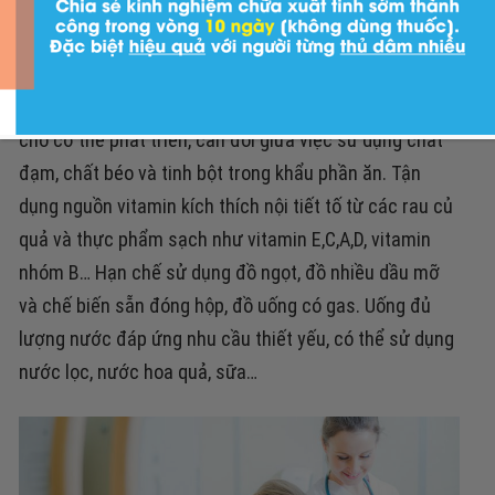
Bổ sung đầy đủ các dưỡng chất dinh dưỡng cần thiết
cho cơ thể phát triển, cân đối giữa việc sử dụng chất
đạm, chất béo và tinh bột trong khẩu phần ăn.
Tận
dụng nguồn vitamin kích thích nội tiết tố từ các rau củ
quả và thực phẩm sạch như vitamin E,C,A,D, vitamin
nhóm B…
Hạn chế sử dụng đồ ngọt, đồ nhiều dầu mỡ
và chế biến sẵn đóng hộp, đồ uống có gas.
Uống đủ
lượng nước đáp ứng nhu cầu thiết yếu, có thể sử dụng
nước lọc, nước hoa quả, sữa…