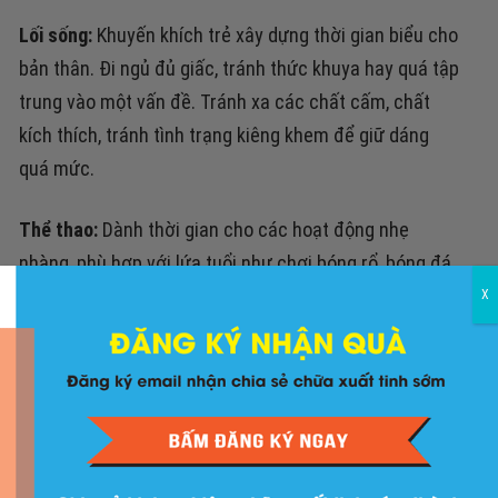
Lối sống:
Khuyến khích trẻ xây dựng thời gian biểu cho
bản thân.
Đi ngủ đủ giấc, tránh thức khuya hay quá tập
trung vào một vấn đề.
Tránh xa các chất cấm, chất
kích thích, t
ránh tình trạng kiêng khem để giữ dáng
quá mức.
Thể thao:
Dành thời gian cho các hoạt động nhẹ
nhàng, phù hợp với lứa tuổi như chơi bóng rổ, bóng đá,
bơi lội, chạy bộ… Hạn chế các bài tập gắng sức mà
X
không có sự hướng dẫn và thay đổi.
Xây dựng một chế độ ăn uống khoa học, hợp
lý: