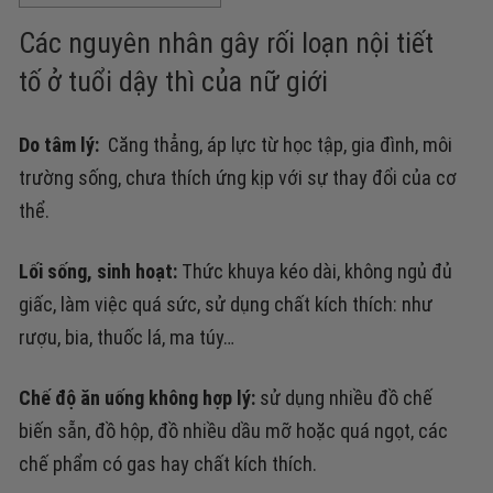
Các nguyên nhân gây rối loạn nội tiết
tố ở tuổi dậy thì của nữ giới
Do tâm lý:
Căng thẳng, áp lực từ học tập, gia đình, môi
trường sống, c
hưa thích ứng kịp với sự thay đổi của cơ
thể.
Lối sống, sinh hoạt:
Thức khuya kéo dài, không ngủ đủ
giấc, l
àm việc quá sức, s
ử dụng chất kích thích: như
rượu, bia, thuốc lá, ma túy…
Chế độ ăn uống không hợp lý
:
sử dụng nhiều đồ chế
biến sẵn, đồ hộp, đồ nhiều dầu mỡ hoặc quá ngọt, các
chế phẩm có gas hay chất kích thích.