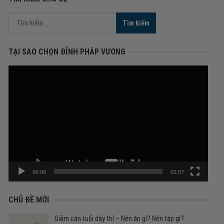
Tìm
kiếm
cho:
TẠI SAO CHỌN ĐỈNH PHÁP VƯƠNG
Trình
chơi
Video
00:00
02:57
CHỦ ĐỀ MỚI
Giảm cân tuổi dậy thì – Nên ăn gì? Nên tập gì?