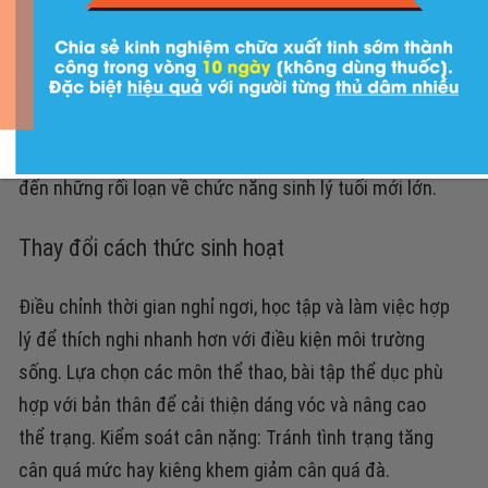
Hãy giữ cho tinh thần của trẻ luôn được vui vẻ và thoải
mất nhất có thể. Đừng áp đặt nặng vấn đề điểm số
hoặc đặt ra những tiểu chuẩn bắt buộc con phải đạt
được. Những mong muốn ấy vô tình trở thành tác
nhân khiến con cảm thấy nặng nề, suy nghĩ nhiều dẫn
đến những rối loạn về chức năng sinh lý tuổi mới lớn.
Thay đổi cách thức sinh hoạt
Điều chỉnh thời gian nghỉ ngơi, học tập và làm việc hợp
lý
để thích nghi nhanh hơn với điều kiện môi trường
sống.
Lựa chọn các môn thể thao, bài tập thể dục phù
hợp
với bản thân để cải thiện dáng vóc và nâng cao
thể trạng.
Kiểm soát cân nặng
: Tránh tình trạng tăng
cân quá mức hay kiêng khem giảm cân quá đà.