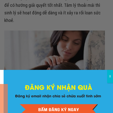
để có hướng giải quyết tốt nhất. Tâm lý thoải mái thì
sinh lý sẽ hoạt động dễ dàng và ít xảy ra rối loạn sức
khoẻ.
X
Tâm lý thoải mái sẽ giúp chu kỳ đều đặn hơn