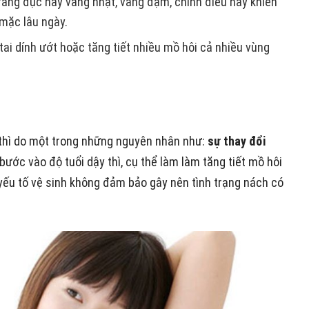
ắng đục hay vàng nhạt, vàng đậm, chính điều này khiến
 mặc lâu ngày.
tai dính ướt hoặc tăng tiết nhiều mồ hôi cả nhiều vùng
y thì do một trong những nguyên nhân như:
s
ự thay đổi
 bước vào độ tuổi dậy thì, cụ thể làm làm tăng tiết mồ hôi
yếu tố vệ sinh không đảm bảo gây nên tình trạng nách có