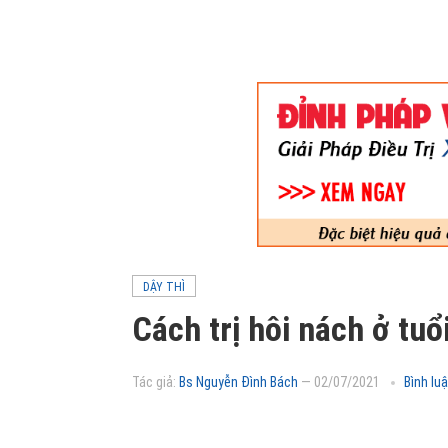
DẬY THÌ
Cách trị hôi nách ở tuổi
Tác giả:
Bs Nguyễn Đình Bách
—
02/07/2021
Bình lu