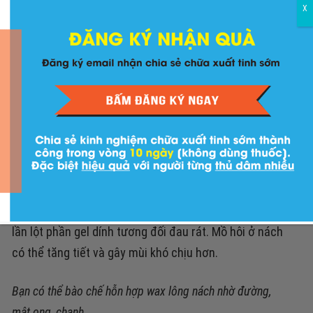
X
nách, sau khi triệt xong thì bạn dùng khăn chất liệu
mềm, ẩm lau nhẹ đi hố nách hai bên.
Wax lông bằng cách gel mềm
Ưu điểm:
Thường dùng mỡ trăn hoặc các sản phẩm
khác được bày bán nhiều nên dễ tìm mua được.
Tốn ít
thời gian thực hiện, c
hi phí nhỏ mà lông thì lâu mọc lại
và dần đà mọc thưa và màu lông nhạt hơn.
Nhược điểm:
Dễ gây ra tình trạng lông mọc ngược, m
ỗi
lần lột phần gel dính tương đối đau rát.
Mồ hôi ở nách
có thể tăng tiết và gây mùi khó chịu hơn.
Bạn có thể bào chế hỗn hợp wax lông nách nhờ đường,
mật ong, chanh