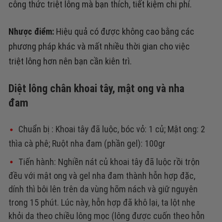
công thức triệt lông mà bạn thích, t
iết kiệm chi phí.
Nhược điểm:
Hiệu quả có được không cao bằng các
phương pháp khác và mất nhiều thời gian cho việc
triệt lông hơn nên bạn cần kiên trì.
Diệt lông chân khoai tây, mật ong và nha
đam
Chuẩn bị
: Khoai tây đã luộc, bóc vỏ: 1 củ; Mật ong: 2
thìa cà phê; Ruột nha đam (phần gel): 100gr
Tiến hành
:
Nghiền nát củ khoai tây đã luộc rồi trộn
đều với mật ong và gel nha đam thành hỗn hợp đặc,
dính thì bôi lên trên da vùng hõm nách và giữ nguyên
trong 15 phút. Lúc này, hỗn hợp đã khô lại, ta lột nhẹ
khỏi da theo chiều lông mọc (lông được cuốn theo hỗn