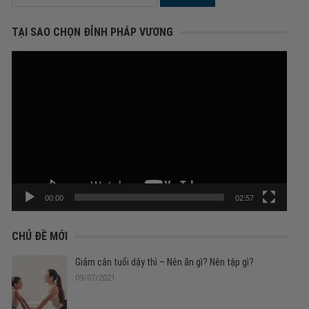
kiếm
cho:
TẠI SAO CHỌN ĐỈNH PHÁP VƯƠNG
Trình
chơi
Video
00:00
02:57
CHỦ ĐỀ MỚI
Giảm cân tuổi dậy thì – Nên ăn gì? Nên tập gì?
09/07/2021