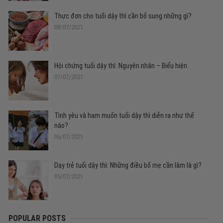
Thực đơn cho tuổi dậy thì cần bổ sung những gì?
08/07/2021
Hội chứng tuổi dậy thì: Nguyên nhân – Biểu hiện
07/07/2021
Tình yêu và ham muốn tuổi dậy thì diễn ra như thế
nào?
06/07/2021
Dạy trẻ tuổi dậy thì: Những điều bố mẹ cần làm là gì?
05/07/2021
POPULAR POSTS