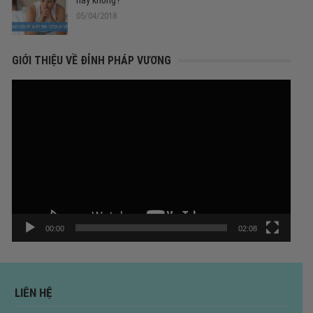
hay không?
05/04/2018
GIỚI THIỆU VỀ ĐỈNH PHÁP VƯƠNG
Trình
chơi
Video
00:00
02:08
LIÊN HỆ