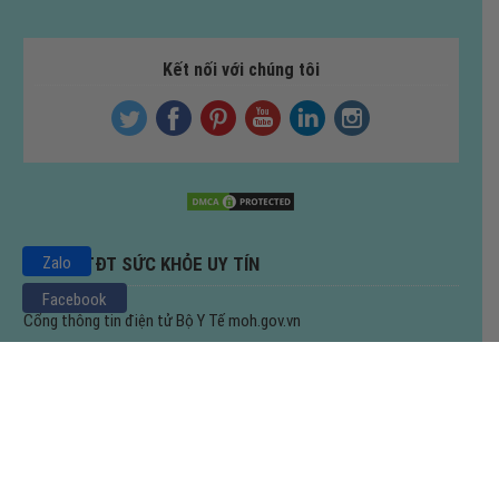
Kết nối với chúng tôi
Zalo
CỔNG TTĐT SỨC KHỎE UY TÍN
Facebook
Cổng thông tin điện tử Bộ Y Tế
moh.gov.vn
Tổ chức y tế thế giới
who.int
WHO tại Việt Nam
who.int/vietnam/vi
Copyright © 2020 | All rights reserved | Đỉnh Pháp Vương