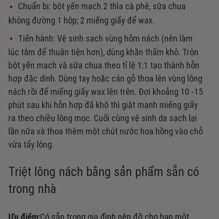
Chuẩn bị: bột yến mạch 2 thìa cà phê, sữa chua
không đường 1 hộp; 2 miếng giấy để wax.
Tiến hành:
Vệ sinh sạch vùng hõm nách (nên làm
lúc tắm để thuận tiện hơn), dùng khăn thấm khô. Trộn
bột yến mạch và sữa chua theo tỉ lệ 1:1 tạo thành hỗn
hợp đặc dính. Dùng tay hoặc cán gỗ thoa lên vùng lông
nách rồi để miếng giấy wax lên trên. Đợi khoảng 10 -15
phút sau khi hỗn hợp đã khô thì giật mạnh miếng giấy
ra theo chiều lông mọc. Cuối cùng vệ sinh da sạch lại
lần nữa và thoa thêm một chút nước hoa hồng vào chỗ
vừa tẩy lông.
Triệt lông nách bằng sản phẩm sẵn có
trong nhà
Ưu điểm:
Có sẵn trong gia đình nên đỡ cho bạn một