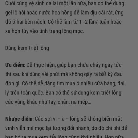
Cuối cùng vệ sinh da lại một lần nữa, bạn có thể dùng
gel lô hội hoặc nước hoa hồng để làm dịu cái rát, ửng
đỏ ở hai bên nách.
Có thể làm từ 1 -2 lần/ tuần hoặc
xa hơn tùy vào tình trạng lông mọc.
Dùng kem triệt lông
Ưu điểm:
Dễ thực hiện, giúp bạn chữa cháy ngay tức
thì sau khi dùng vài phút mà không gây ra bất kỳ đau
đớn gì.
Có thể dễ dàng tìm mua ở nhiều cửa hàng, đại
lý trên toàn quốc.
Bạn có thể sử dụng kem triệt lông
các vùng khác như tay, chân, ria mép…
Nhược điểm:
Các sợi vi – a – lông sẽ không biến mất
vĩnh viễn mà mọc lại tương đối nhanh, do đó chi phí để
bạn bỏ ra mua kem tẩy lông cũng khá nhiều.
Hơn nữa