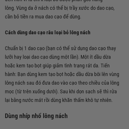
lông.
Vùng da ở nách có thể bị trầy xước do dao cạo,
c
ần bỏ tiền ra mua dao cạo để dùng.
Cách dùng dao cạo râu loại bỏ lông nách
Chuẩn bị 1 dao cạo
(bạn có thể sử dụng dao cạo thay
lưỡi hay loại dao cạo dùng một lần). Một ít dầu dừa
hoặc kem tạo bọt giúp giảm tình trạng rát da.
Tiến
hành:
Bạn dùng kem tạo bọt hoặc dầu dừa bôi lên vùng
lông nách sau đó đưa dao vào cạo theo chiều của lông
mọc (từ trên xuống dưới).
Sau khi dọn sạch sẽ thì rửa
lại bằng nước mát rồi dùng khăn thấm khô tự nhiên.
Dùng nhíp nhổ lông nách