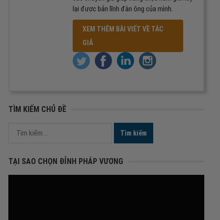
lại được bản lĩnh đàn ông của mình.
XEM THÊM BÀI VIẾT VỀ TÁC
GIẢ
TÌM KIẾM CHỦ ĐỀ
Tìm
kiếm
cho:
TẠI SAO CHỌN ĐỈNH PHÁP VƯƠNG
Trình
chơi
Video