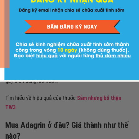
thuốc.
Những người bị tim mạch, tăng huyết áp.
Suy gan, suy thận nặng.
Người mắc các bệnh về mắt.
Một số trường hợp cá biệt cũng cần trận trọng hoặc
tham khảo ý kiến bác sĩ khi sử dụng như: dương vật bị
chấn thương, đã trải qua thời gian tiểu phẫu hoặc mổ
gây biến dang, xơ hóa …
Tìm hiểu về hiệu quả của thuốc
Sâm nhưng bổ thận
TW3
Mua Adagrin ở đâu? Giá thành như thế
nào?